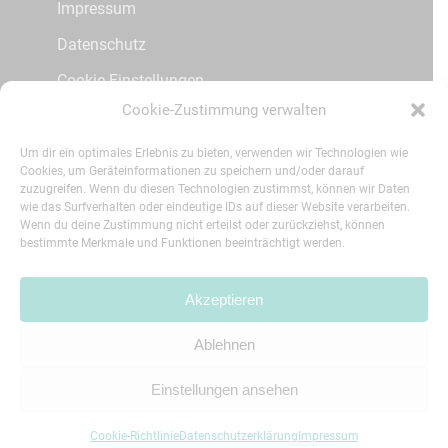
Impressum
Datenschutz
Cookie Einstellungen
Cookie-Zustimmung verwalten
Kontakt
Patienteninfos
Um dir ein optimales Erlebnis zu bieten, verwenden wir Technologien wie
Cookies, um Geräteinformationen zu speichern und/oder darauf
zuzugreifen. Wenn du diesen Technologien zustimmst, können wir Daten
wie das Surfverhalten oder eindeutige IDs auf dieser Website verarbeiten.
Social Media
Wenn du deine Zustimmung nicht erteilst oder zurückziehst, können
bestimmte Merkmale und Funktionen beeinträchtigt werden.
Instagram
Akzeptieren
Ablehnen
© 2026 Zahngesundheit Fuldatal.
printmedia
agentur
Einstellungen ansehen
Cookie-Richtlinie
Datenschutzerklärung
Impressum