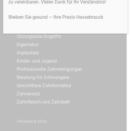
zu vereinbaren. Vielen Dank für Ihr Verständnis!
3D-Röntgen / DVT
Zahnfleischerkrankungen
Alterszahnheilkunde
3D-Röntgen
Bleiben Sie gesund — Ihre Praxis Hassebrauck
Angstpatienten
Zungenbändchen
Ästhetische Zahnheilkunde
Chirurgische Eingriffe
Eigenlabor
Implantate
Kinder- und Jugend
Professionelle Zahnreinigungen
Beratung für Schwangere
Unsichtbare Zahnkorrektur
Zahnersatz
Zahnfleisch und Zahnbett
Hinweise & Infos