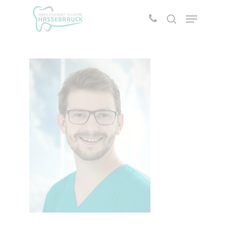
Drücken Sie die Entertaste um die Suche zu
starten oder ESC um abzubrechen