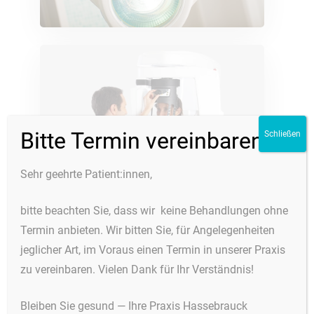
Start
Bitte Termin vereinbaren
Leistungen
Schließen
Über uns
Alterszahnheilkunde
Sehr geehrte Patient:innen,
Downloads
Angstpatienten
Die Praxis
Ästhetische Zahnheilkund
Jobs
Unser Team
bitte beachten Sie, dass wir keine Behandlungen ohne
Termin anbieten. Wir bitten Sie, für Angelegenheiten
Zahnersatz
Kontakt
jeglicher Art, im Voraus einen Termin in unserer Praxis
Haben Sie Fragen oder ein besonderes
Chirurgische Eingriffe
Termin vereinbaren
Anliegen?
zu vereinbaren. Vielen Dank für Ihr Verständnis!
Implantate
Patientenportal
Nehmen Sie
Kinder- & Jugendliche
Bleiben Sie gesund — Ihre Praxis Hassebrauck