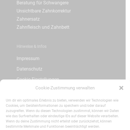
Beratung für Schwangere
Unsichtbare Zahnkorrektur
Zahnersatz
Zahnfleisch und Zahnbett
Hinweise & Infos
Impressum
Datenschutz
Cookie Einstellungen
Cookie-Zustimmung verwalten
Kontakt
Patienteninfos
Um dir ein optimales Erlebnis zu bieten, verwenden wir Technologien wie
Cookies, um Geräteinformationen zu speichern und/oder darauf
zuzugreifen. Wenn du diesen Technologien zustimmst, können wir Daten
wie das Surfverhalten oder eindeutige IDs auf dieser Website verarbeiten.
Social Media
Wenn du deine Zustimmung nicht erteilst oder zurückziehst, können
bestimmte Merkmale und Funktionen beeinträchtigt werden.
Instagram