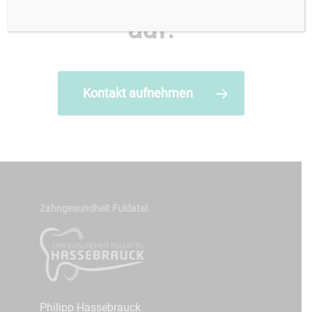
Kontakt mit uns
Professionelle Zahnreinig
auf.
Beratung für Schwangere
Unsichtbare Zahnkorrektur
Zahnfleischerkrankungen
Kontakt aufnehmen
3D-Röntgen
Zungenbändchen
Zahngesundheit Fuldatal
Philipp Hassebrauck