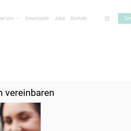
ber uns
Downloads
Jobs
Kontakt
Ter
starten oder ESC um abzubrechen
n vereinbaren