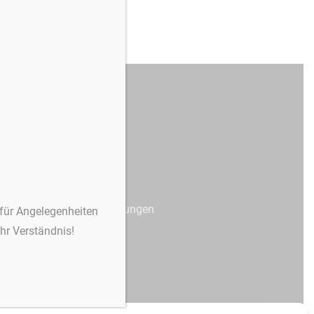
Hinweise & Infos
Impressum
Datenschutz
Cookie Einstellungen
 für Angelegenheiten
Ihr Verständnis!
Kontakt
Patienteninfos
Social Media