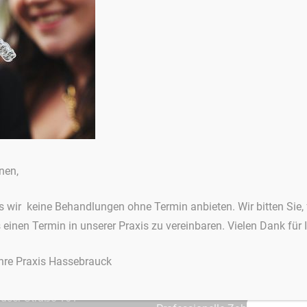
Ausgezeichnete Zahnheilkunde
ruchstraße
3D-Röntgen / DVT
nen,
aße 1
Alterszahnheilkunde
ldatal
Angstpatienten
ss wir keine Behandlungen ohne Termin anbieten. Wir bitten Sie,
Ästhetische Zahnheilkunde
s einen Termin in unserer Praxis zu vereinbaren. Vielen Dank für 
1 / 81 24 04
Chirurgische Eingriffe
1 / 81 28 28
Eigenlabor
Ihre Praxis Hassebrauck
Implantate
ringshäuser Straße
Kinder- und Jugend
äuser Straße 161