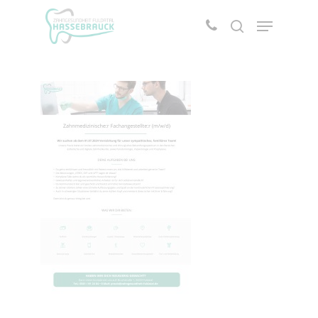
Drücken Sie die Entertaste um die Suche zu
starten oder ESC um abzubrechen