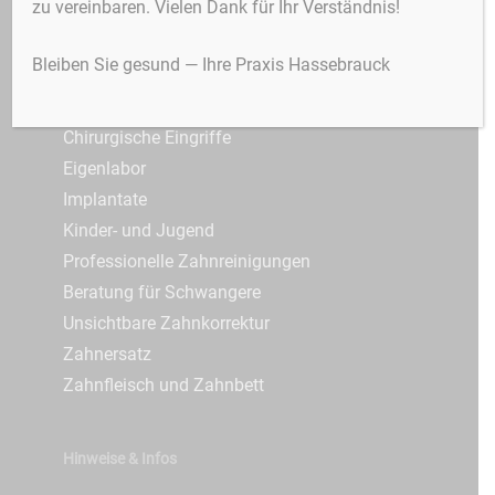
zu vereinbaren. Vielen Dank für Ihr Verständnis!
3D-Röntgen / DVT
Zahnfleischerkrankungen
Alterszahnheilkunde
3D-Röntgen
Bleiben Sie gesund — Ihre Praxis Hassebrauck
Angstpatienten
Zungenbändchen
Ästhetische Zahnheilkunde
Chirurgische Eingriffe
Eigenlabor
Implantate
Kinder- und Jugend
Professionelle Zahnreinigungen
Beratung für Schwangere
Unsichtbare Zahnkorrektur
Zahnersatz
Zahnfleisch und Zahnbett
Hinweise & Infos