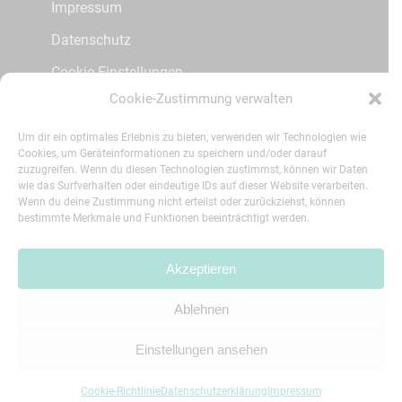
Impressum
Datenschutz
Cookie Einstellungen
Cookie-Zustimmung verwalten
Kontakt
Patienteninfos
Um dir ein optimales Erlebnis zu bieten, verwenden wir Technologien wie
Cookies, um Geräteinformationen zu speichern und/oder darauf
zuzugreifen. Wenn du diesen Technologien zustimmst, können wir Daten
wie das Surfverhalten oder eindeutige IDs auf dieser Website verarbeiten.
Social Media
Wenn du deine Zustimmung nicht erteilst oder zurückziehst, können
bestimmte Merkmale und Funktionen beeinträchtigt werden.
Instagram
Akzeptieren
Ablehnen
© 2026 Zahngesundheit Fuldatal.
printmedia
agentur
Einstellungen ansehen
Cookie-Richtlinie
Datenschutzerklärung
Impressum