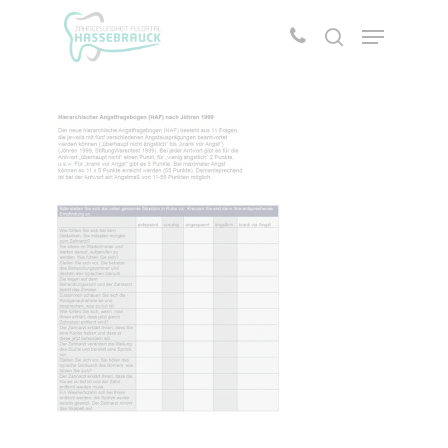
Drücken Sie die Entertaste um die Suche zu
starten oder ESC um abzubrechen