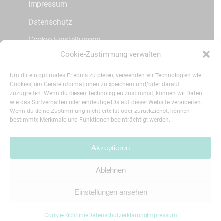
Impressum
Datenschutz
Cookie Einstellungen
Cookie-Zustimmung verwalten
Kontakt
Patienteninfos
Um dir ein optimales Erlebnis zu bieten, verwenden wir Technologien wie
Cookies, um Geräteinformationen zu speichern und/oder darauf
zuzugreifen. Wenn du diesen Technologien zustimmst, können wir Daten
wie das Surfverhalten oder eindeutige IDs auf dieser Website verarbeiten.
Social Media
Wenn du deine Zustimmung nicht erteilst oder zurückziehst, können
bestimmte Merkmale und Funktionen beeinträchtigt werden.
Instagram
Akzeptieren
Ablehnen
© 2026 Zahngesundheit Fuldatal.
printmedia
agentur
Einstellungen ansehen
Cookie-Richtlinie
Datenschutzerklärung
Impressum