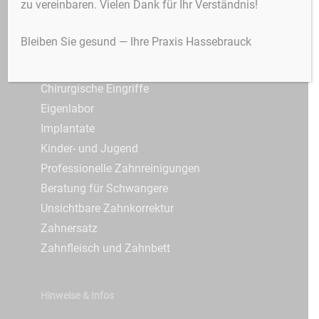
zu vereinbaren. Vielen Dank für Ihr Verständnis!
3D-Röntgen / DVT
Zahnfleischerkrankungen
Alterszahnheilkunde
3D-Röntgen
Bleiben Sie gesund — Ihre Praxis Hassebrauck
Angstpatienten
Zungenbändchen
Ästhetische Zahnheilkunde
Chirurgische Eingriffe
Eigenlabor
Implantate
Kinder- und Jugend
Professionelle Zahnreinigungen
Beratung für Schwangere
Unsichtbare Zahnkorrektur
Zahnersatz
Zahnfleisch und Zahnbett
Hinweise & Infos