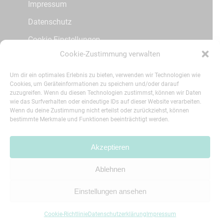
Impressum
Datenschutz
Cookie Einstellungen
Cookie-Zustimmung verwalten
Kontakt
Patienteninfos
Um dir ein optimales Erlebnis zu bieten, verwenden wir Technologien wie
Cookies, um Geräteinformationen zu speichern und/oder darauf
zuzugreifen. Wenn du diesen Technologien zustimmst, können wir Daten
wie das Surfverhalten oder eindeutige IDs auf dieser Website verarbeiten.
Social Media
Wenn du deine Zustimmung nicht erteilst oder zurückziehst, können
bestimmte Merkmale und Funktionen beeinträchtigt werden.
Instagram
Akzeptieren
Ablehnen
© 2026 Zahngesundheit Fuldatal.
printmedia
agentur
Einstellungen ansehen
Cookie-Richtlinie
Datenschutzerklärung
Impressum