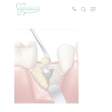
Drücken Sie die Entertaste um die Suche zu
starten oder ESC um abzubrechen