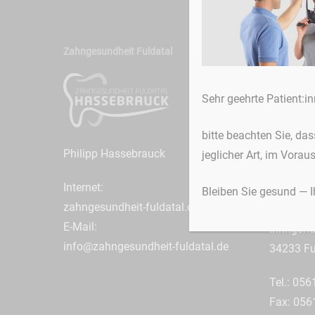
Zahngesundheit Fuldatal
Praxen
Praxis B
Sehr geehrte Patient:in
Bruchstr
34233 Fu
bitte beachten Sie, da
Philipp Hassebrauck
jeglicher Art, im Vorau
Tel.: 056
Fax: 056
Internet:
Bleiben Sie gesund — 
zahngesundheit-fuldatal.de
Praxis Ih
E-Mail:
Ihringsh
info@zahngesundheit-fuldatal.de
34233 Fu
Tel.: 056
Fax: 056