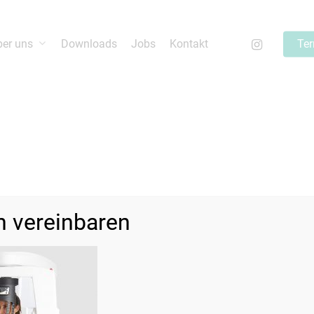
ber uns
Downloads
Jobs
Kontakt
Ter
starten oder ESC um abzubrechen
n vereinbaren