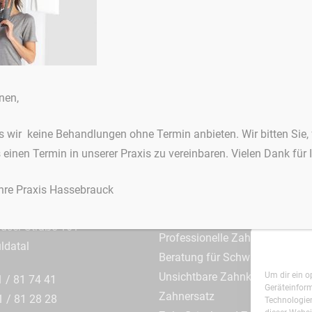
Ausgezeichnete Zahnheilkunde
ruchstraße
3D-Röntgen / DVT
nen,
aße 1
Alterszahnheilkunde
ldatal
Angstpatienten
ss wir keine Behandlungen ohne Termin anbieten. Wir bitten Sie,
Ästhetische Zahnheilkunde
s einen Termin in unserer Praxis zu vereinbaren. Vielen Dank für 
1 / 81 24 04
Chirurgische Eingriffe
1 / 81 28 28
Eigenlabor
Ihre Praxis Hassebrauck
Implantate
ringshäuser Straße
Kinder- und Jugend
äuser Straße 161
Professionelle Zahnreinigunge
ldatal
Beratung für Schwangere
Unsichtbare Zahnkorrektur
Um dir ein o
1 / 81 74 41
Geräteinfor
Zahnersatz
1 / 81 28 28
Technologien